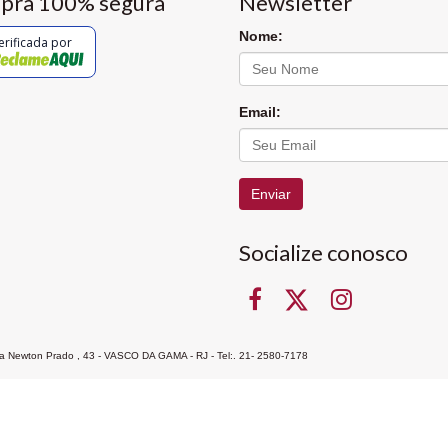
pra 100% segura
Newsletter
Nome:
erificada por
Email:
Enviar
Socialize conosco
Rua Newton Prado , 43 - VASCO DA GAMA - RJ - Tel:. 21- 2580-7178
ocon