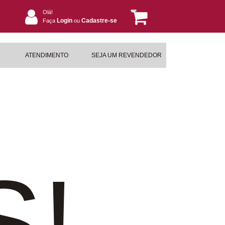
Olá!
Login
Cadastre-se
Faça
ou
ATENDIMENTO
SEJA UM REVENDEDOR
S!