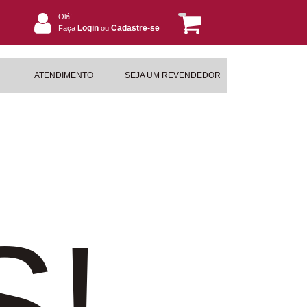
Olá!
Login
Cadastre-se
Faça
ou
ATENDIMENTO
SEJA UM REVENDEDOR
S!