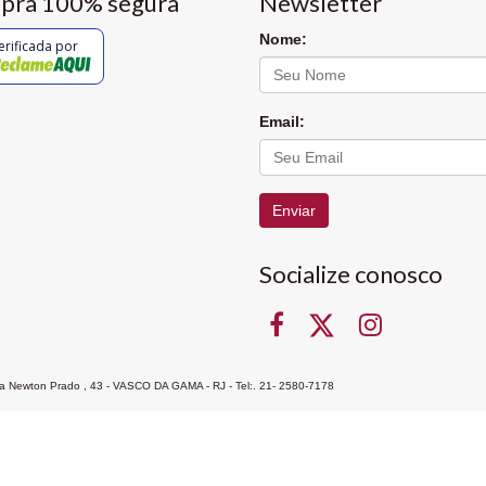
pra 100% segura
Newsletter
Nome:
erificada por
Email:
Enviar
Socialize conosco
Rua Newton Prado , 43 - VASCO DA GAMA - RJ - Tel:. 21- 2580-7178
ocon