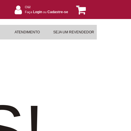
Olá!
Login
Cadastre-se
Faça
ou
ATENDIMENTO
SEJA UM REVENDEDOR
S!