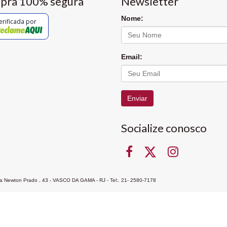
pra 100% segura
Newsletter
Nome:
erificada por
Email:
Enviar
Socialize conosco
Rua Newton Prado , 43 - VASCO DA GAMA - RJ - Tel:. 21- 2580-7178
ocon