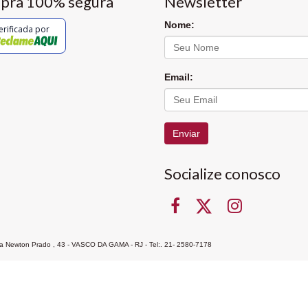
pra 100% segura
Newsletter
Nome:
erificada por
Email:
Enviar
Socialize conosco
Rua Newton Prado , 43 - VASCO DA GAMA - RJ - Tel:. 21- 2580-7178
ocon