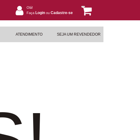
Olá!
Login
Cadastre-se
Faça
ou
ATENDIMENTO
SEJA UM REVENDEDOR
S!