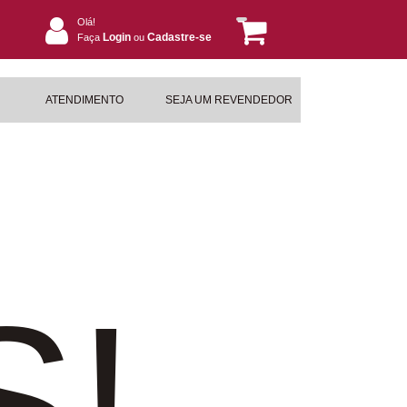
Olá!
Login
Cadastre-se
Faça
ou
ATENDIMENTO
SEJA UM REVENDEDOR
S!