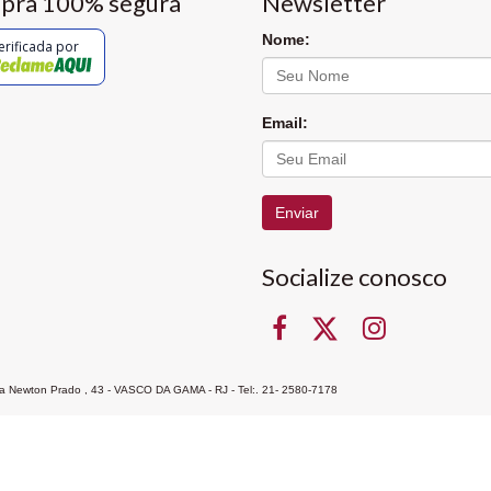
pra 100% segura
Newsletter
Nome:
erificada por
Email:
Enviar
Socialize conosco
Rua Newton Prado , 43 - VASCO DA GAMA - RJ - Tel:. 21- 2580-7178
ocon