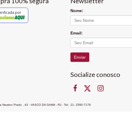
pra 100% segura
Newsletter
Nome:
erificada por
Email:
Enviar
Socialize conosco
Rua Newton Prado , 43 - VASCO DA GAMA - RJ - Tel:. 21- 2580-7178
ocon