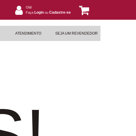
Olá!
Login
Cadastre-se
Faça
ou
ATENDIMENTO
SEJA UM REVENDEDOR
S!