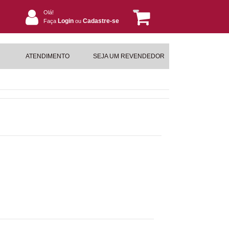
Olá!
Login
Cadastre-se
Faça
ou
ATENDIMENTO
SEJA UM REVENDEDOR