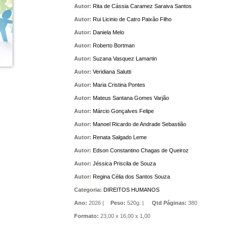
Autor:
Rita de Cássia Caramez Saraiva Santos
Autor:
Rui Licinio de Catro Paixão Filho
Autor:
Daniela Melo
Autor:
Roberto Bortman
Autor:
Suzana Vasquez Lamartin
Autor:
Veridiana Salutti
Autor:
Maria Cristina Pontes
Autor:
Mateus Santana Gomes Varjão
Autor:
Márcio Gonçalves Felipe
Autor:
Manoel Ricardo de Andrade Sebastião
Autor:
Renata Salgado Leme
Autor:
Edson Constantino Chagas de Queiroz
Autor:
Jéssica Priscila de Souza
Autor:
Regina Célia dos Santos Souza
Categoria:
DIREITOS HUMANOS
Ano:
2026 |
Peso:
520g. |
Qtd Páginas:
380
Formato:
23,00 x 16,00 x 1,00