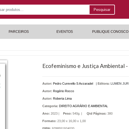
Pesquisar
PARCEIROS
EVENTOS
PUBLIQUE CONOSCO
Ecofeminismo e Justiça Ambiental -
Autor:
Pedro Curevello S Avzaradel
|
Editora:
LUMEN JUR
Autor:
Rogério Rocco
Autor:
Roberta Lima
Categoria:
DIREITO AGRÁRIO E AMBIENTAL
Ano:
2023 |
Peso:
540g. |
Qtd Páginas:
380
Formato:
23,00 x 16,00 x 1,00
ISBN:
9788551924020