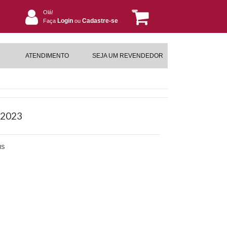
Olá!
Login
Cadastre-se
Faça
ou
ATENDIMENTO
SEJA UM REVENDEDOR
 2023
IS