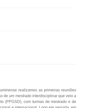
minense realizamos as primeiras reuniões
o de um mestrado interdisciplinar que veio a
eito (PPGSD), com turmas de mestrado e de
ional e internacional. Logo em seguida, em