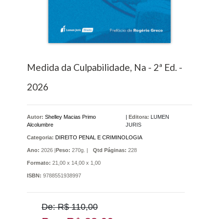
Medida da Culpabilidade, Na - 2ª Ed. -
2026
Autor:
Shelley Macias Primo
|
Editora:
LUMEN
Alcolumbre
JURIS
Categoria:
DIREITO PENAL E CRIMINOLOGIA
Ano:
2026 |
Peso:
270g. |
Qtd Páginas:
228
Formato:
21,00 x 14,00 x 1,00
ISBN:
9788551938997
De: R$ 110,00