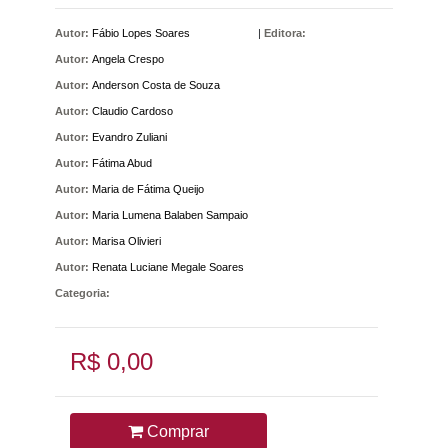
Autor:
Fábio Lopes Soares
|
Editora:
Autor:
Angela Crespo
Autor:
Anderson Costa de Souza
Autor:
Claudio Cardoso
Autor:
Evandro Zuliani
Autor:
Fátima Abud
Autor:
Maria de Fátima Queijo
Autor:
Maria Lumena Balaben Sampaio
Autor:
Marisa Olivieri
Autor:
Renata Luciane Megale Soares
Categoria:
R$ 0,00
Comprar