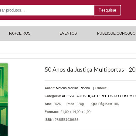
Pesquisar
PARCEIROS
EVENTOS
PUBLIQUE CONOSCO
50 Anos da Justiça Multiportas - 2
Autor:
Mateus Martins Ribeiro
|
Editora:
Categoria:
ACESSO À JUSTIÇA E DIREITOS DO COSUMI
Ano:
2026 |
Peso:
220g. |
Qtd Páginas:
186
Formato:
21,00 x 14,00 x 1,00
ISBN:
9788551939635