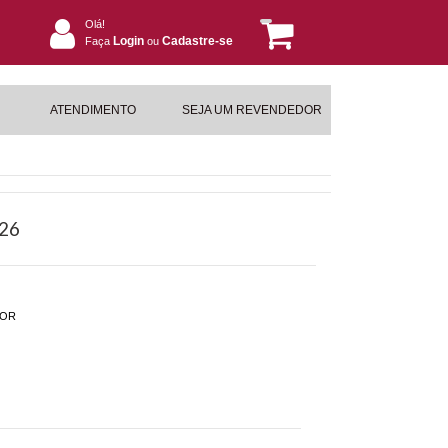
Olá!
Login
Cadastre-se
Faça
ou
ATENDIMENTO
SEJA UM REVENDEDOR
026
DOR