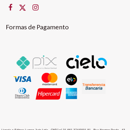
Formas de Pagamento
Livraria e Editora Lumen Juris Ltda - CNPJ n° 31.661.374/0001-81 - Rua Newton Prado , 43 -