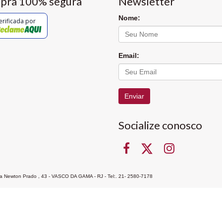
pra 100% segura
Newsletter
Nome:
erificada por
Email:
Enviar
Socialize conosco
Rua Newton Prado , 43 - VASCO DA GAMA - RJ - Tel:. 21- 2580-7178
ocon