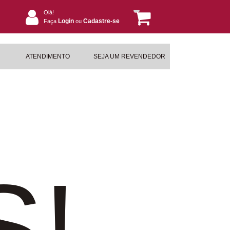
Olá!
Login
Cadastre-se
Faça
ou
ATENDIMENTO
SEJA UM REVENDEDOR
S!