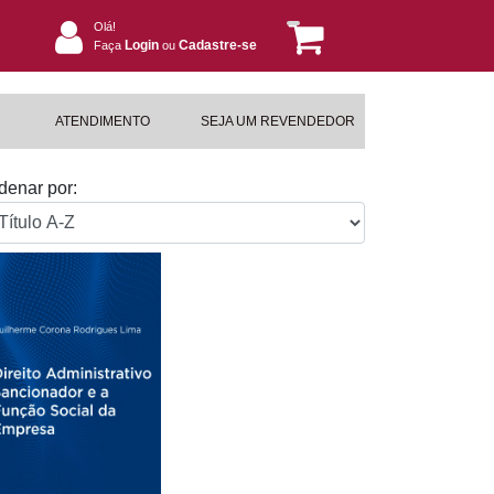
Olá!
Login
Cadastre-se
Faça
ou
ATENDIMENTO
SEJA UM REVENDEDOR
denar por: