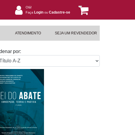
Olá!
Login
Cadastre-se
Faça
ou
ATENDIMENTO
SEJA UM REVENDEDOR
denar por: