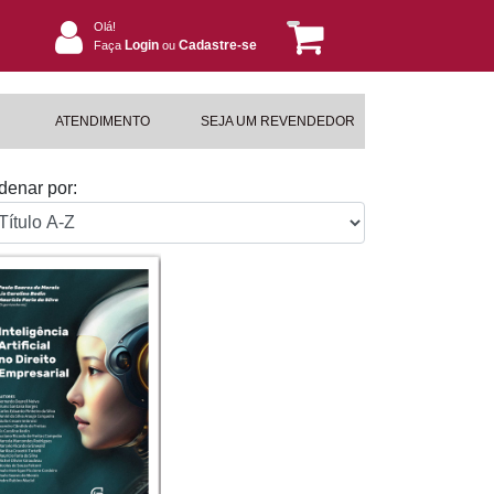
Olá!
Login
Cadastre-se
Faça
ou
ATENDIMENTO
SEJA UM REVENDEDOR
denar por: