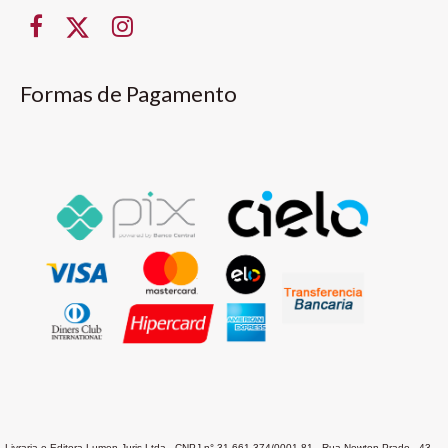
Formas de Pagamento
Livraria e Editora Lumen Juris Ltda - CNPJ n° 31.661.374/0001-81 - Rua Newton Prado , 43 -