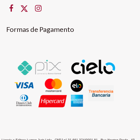
Formas de Pagamento
Livraria e Editora Lumen Juris Ltda - CNPJ n° 31.661.374/0001-81 - Rua Newton Prado , 43 -