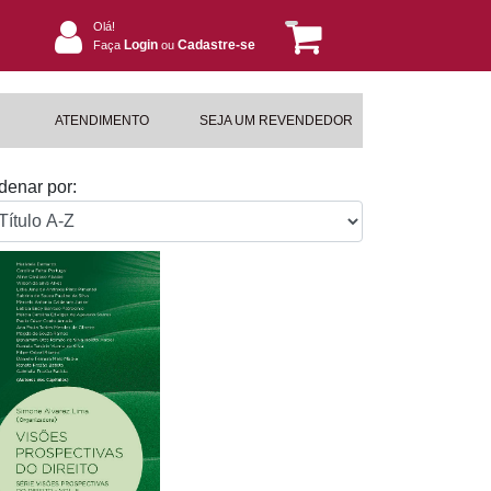
Olá!
Login
Cadastre-se
Faça
ou
ATENDIMENTO
SEJA UM REVENDEDOR
denar por: