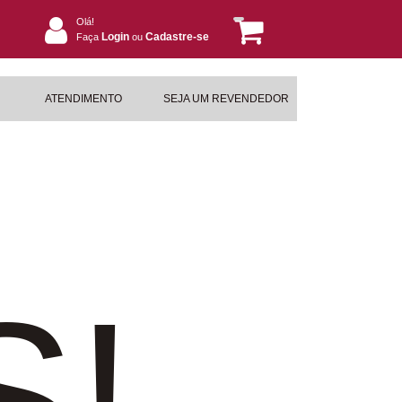
Olá!
Login
Cadastre-se
Faça
ou
ATENDIMENTO
SEJA UM REVENDEDOR
S!