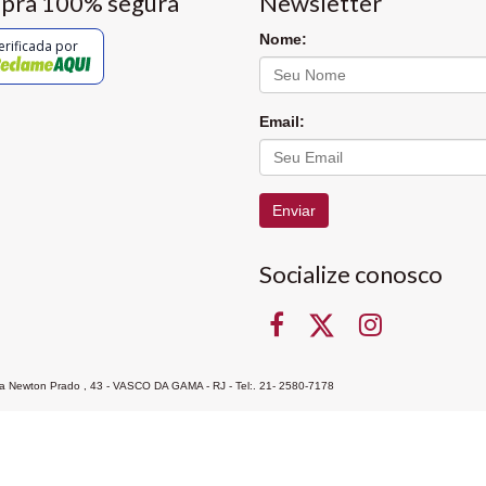
pra 100% segura
Newsletter
Nome:
erificada por
Email:
Enviar
Socialize conosco
Rua Newton Prado , 43 - VASCO DA GAMA - RJ - Tel:. 21- 2580-7178
ocon