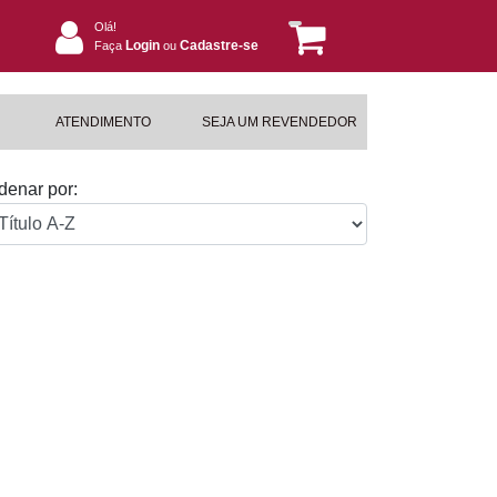
Olá!
Login
Cadastre-se
Faça
ou
ATENDIMENTO
SEJA UM REVENDEDOR
denar por: