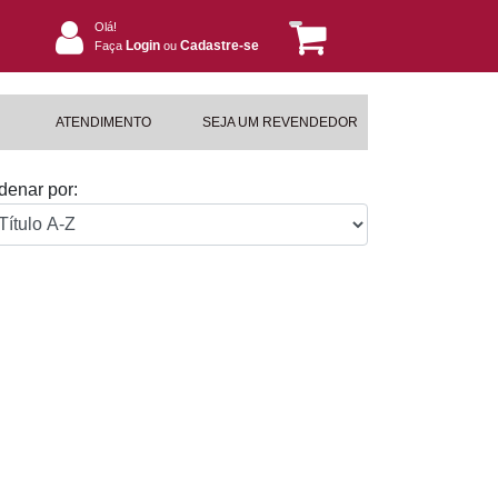
Olá!
Login
Cadastre-se
Faça
ou
ATENDIMENTO
SEJA UM REVENDEDOR
denar por: