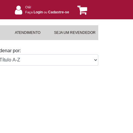
Olá!
Login
Cadastre-se
Faça
ou
ATENDIMENTO
SEJA UM REVENDEDOR
denar por: