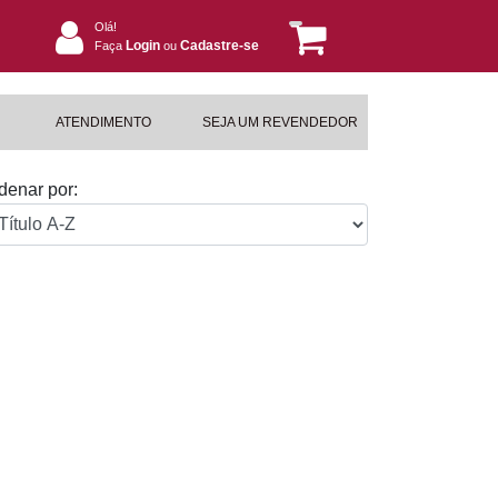
Olá!
Login
Cadastre-se
Faça
ou
ATENDIMENTO
SEJA UM REVENDEDOR
denar por: