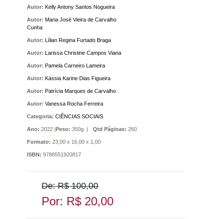
Autor:
Kelly Antony Santos Nogueira
Autor:
Maria José Vieira de Carvalho
Cunha
Autor:
Lílian Regina Furtado Braga
Autor:
Larissa Christine Campos Viana
Autor:
Pamela Carneiro Lameira
Autor:
Kássia Karine Dias Figueira
Autor:
Patrícia Marques de Carvalho
Autor:
Vanessa Rocha Ferreira
Categoria:
CIÊNCIAS SOCIAIS
Ano:
2022 |
Peso:
350g. |
Qtd Páginas:
260
Formato:
23,00 x 16,00 x 1,00
ISBN:
9788551920817
De: R$ 100,00
Por: R$ 20,00