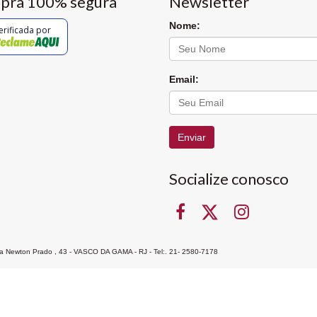
pra 100% segura
Newsletter
Nome:
erificada por
Email:
Enviar
Socialize conosco
Rua Newton Prado , 43 - VASCO DA GAMA - RJ - Tel:. 21- 2580-7178
ocon