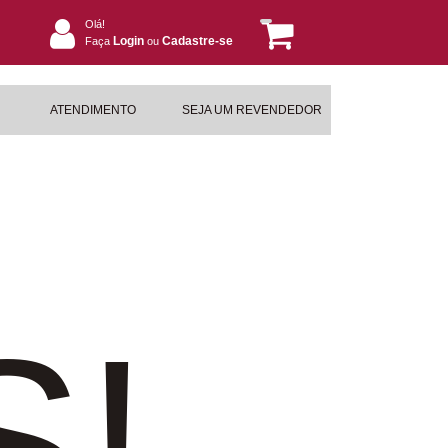
Olá!
Login
Cadastre-se
Faça
ou
ATENDIMENTO
SEJA UM REVENDEDOR
S!