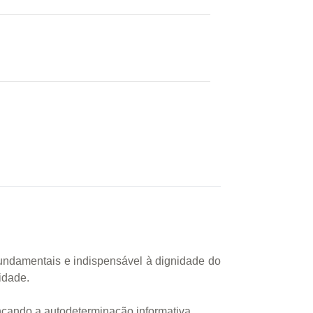
 fundamentais e indispensável à dignidade do
idade.
ançando a autodeterminação informativa.