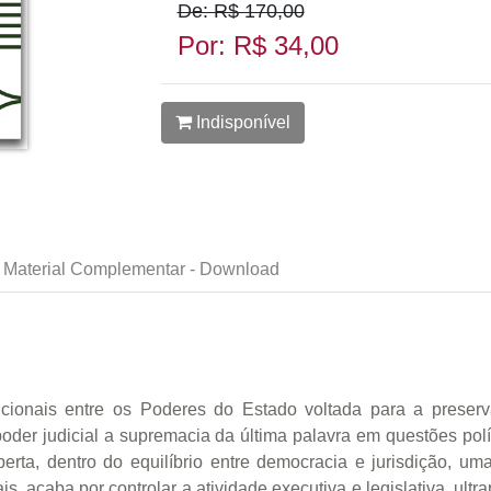
De: R$ 170,00
Por: R$ 34,00
Indisponível
Material Complementar - Download
cionais entre os Poderes do Estado voltada para a preserv
poder judicial a supremacia da última palavra em questões polí
erta, dentro do equilíbrio entre democracia e jurisdição, um
ais, acaba por controlar a atividade executiva e legislativa, ul