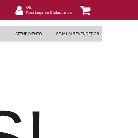
Olá!
Login
Cadastre-se
Faça
ou
ATENDIMENTO
SEJA UM REVENDEDOR
S!