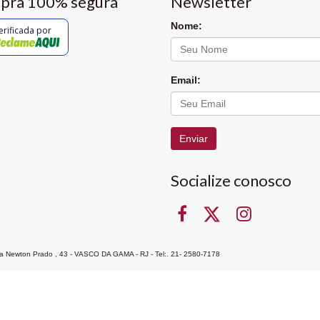
pra 100% segura
Newsletter
Nome:
erificada por
Email:
Enviar
Socialize conosco
Rua Newton Prado , 43 - VASCO DA GAMA - RJ - Tel:. 21- 2580-7178
ocon