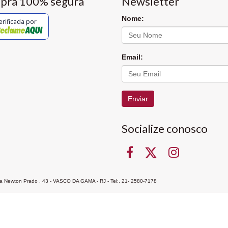
pra 100% segura
Newsletter
Nome:
erificada por
Email:
Enviar
Socialize conosco
Rua Newton Prado , 43 - VASCO DA GAMA - RJ - Tel:. 21- 2580-7178
ocon