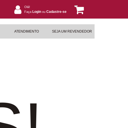
Olá!
Login
Cadastre-se
Faça
ou
ATENDIMENTO
SEJA UM REVENDEDOR
S!