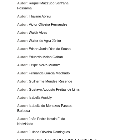
Autor:
Raquel Mazzuco Sant'ana
Possamai
Autor:
Thaiane Abreu
Autor:
Victor Oliveira Fernandes
Autor:
Waldir Alves
Autor:
Walter de Agra Júnior
Autor:
Edson Junio Dias de Sousa
Autor:
Eduardo Molan Gaban
Autor:
Felipe Neiva Mundim
Autor:
Fernanda Garcia Machado
Autor:
Guilherme Mendes Resende
Autor:
Gustavo Augusto Freitas de Lima
Autor:
Isabella Accioly
Autor:
Izabella de Menezes Passos
Barbosa
Autor:
João Pedro Kostin F. de
Natividade
Autor:
Juliana Oliveira Domingues