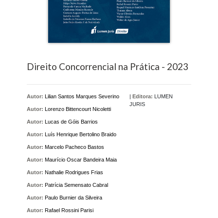
Direito Concorrencial na Prática - 2023
Autor:
Lilian Santos Marques Severino
|
Editora:
LUMEN
JURIS
Autor:
Lorenzo Bittencourt Nicoletti
Autor:
Lucas de Góis Barrios
Autor:
Luís Henrique Bertolino Braido
Autor:
Marcelo Pacheco Bastos
Autor:
Maurício Oscar Bandeira Maia
Autor:
Nathalie Rodrigues Frias
Autor:
Patrícia Semensato Cabral
Autor:
Paulo Burnier da Silveira
Autor:
Rafael Rossini Parisi