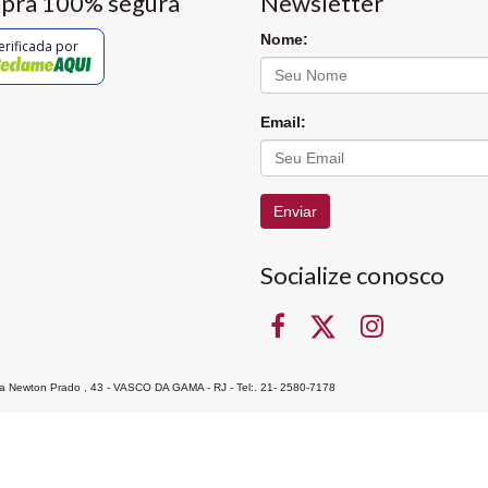
pra 100% segura
Newsletter
Nome:
erificada por
Email:
Enviar
Socialize conosco
Rua Newton Prado , 43 - VASCO DA GAMA - RJ - Tel:. 21- 2580-7178
ocon