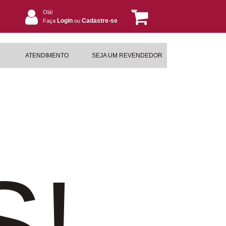
Olá!
Login
Cadastre-se
Faça
ou
ATENDIMENTO
SEJA UM REVENDEDOR
S!