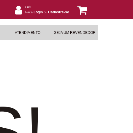
Olá!
Login
Cadastre-se
Faça
ou
ATENDIMENTO
SEJA UM REVENDEDOR
S!