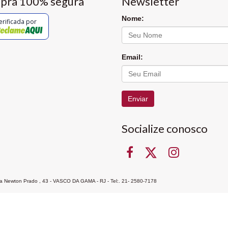
pra 100% segura
Newsletter
Nome:
erificada por
Email:
Enviar
Socialize conosco
Rua Newton Prado , 43 - VASCO DA GAMA - RJ - Tel:. 21- 2580-7178
ocon