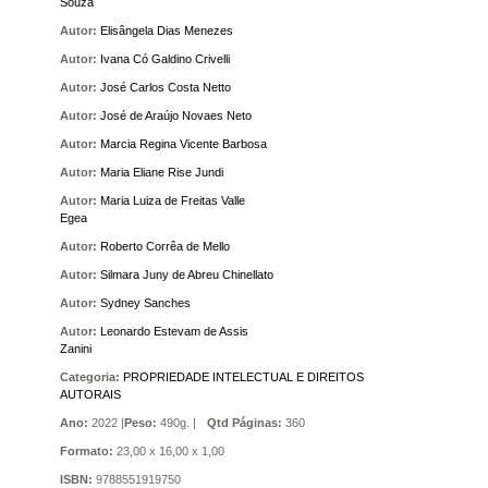
Souza
Autor:
Elisângela Dias Menezes
Autor:
Ivana Có Galdino Crivelli
Autor:
José Carlos Costa Netto
Autor:
José de Araújo Novaes Neto
Autor:
Marcia Regina Vicente Barbosa
Autor:
Maria Eliane Rise Jundi
Autor:
Maria Luiza de Freitas Valle
Egea
Autor:
Roberto Corrêa de Mello
Autor:
Silmara Juny de Abreu Chinellato
Autor:
Sydney Sanches
Autor:
Leonardo Estevam de Assis
Zanini
Categoria:
PROPRIEDADE INTELECTUAL E DIREITOS
AUTORAIS
Ano:
2022 |
Peso:
490g. |
Qtd Páginas:
360
Formato:
23,00 x 16,00 x 1,00
ISBN:
9788551919750