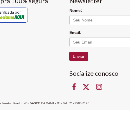
pra 100% segura
Newsletter
Nome:
erificada por
Email:
Enviar
Socialize conosco
Rua Newton Prado , 43 - VASCO DA GAMA - RJ - Tel:. 21- 2580-7178
ocon