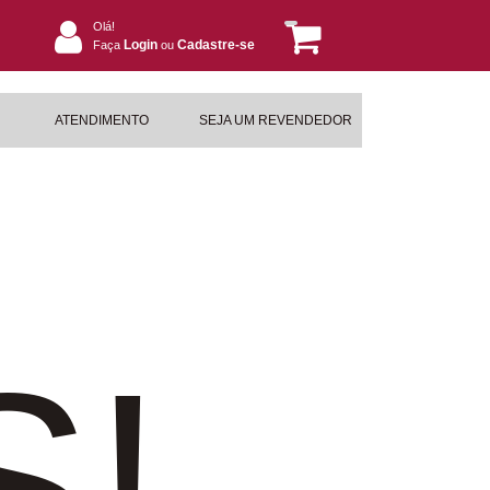
Olá!
Login
Cadastre-se
Faça
ou
ATENDIMENTO
SEJA UM REVENDEDOR
S!