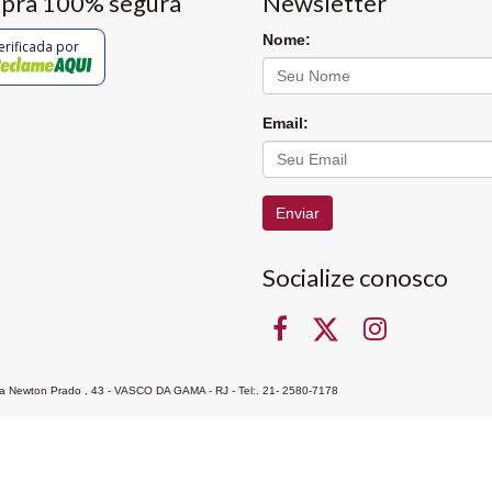
pra 100% segura
Newsletter
Nome:
erificada por
Email:
Enviar
Socialize conosco
Rua Newton Prado , 43 - VASCO DA GAMA - RJ - Tel:. 21- 2580-7178
ocon