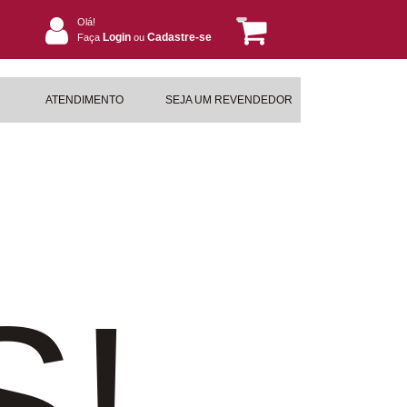
Olá!
Login
Cadastre-se
Faça
ou
ATENDIMENTO
SEJA UM REVENDEDOR
S!