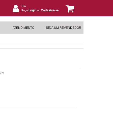
Olá!
Login
Cadastre-se
Faça
ou
ATENDIMENTO
SEJA UM REVENDEDOR
RIS