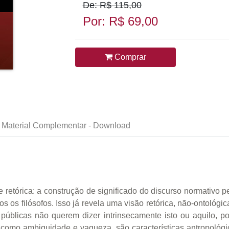
De: R$ 115,00
Por: R$ 69,00
Comprar
Material Complementar - Download
e e retórica: a construção de significado do discurso normativo
s os filósofos. Isso já revela uma visão retórica, não-ontológ
as públicas não querem dizer intrinsecamente isto ou aquilo, p
ais como ambiguidade e vagueza, são características antropoló