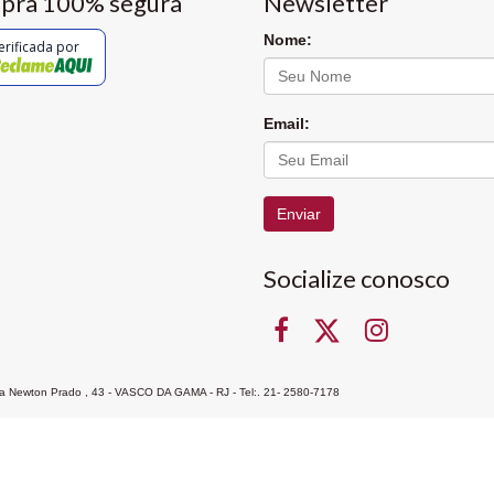
pra 100% segura
Newsletter
Nome:
erificada por
Email:
Enviar
Socialize conosco
Rua Newton Prado , 43 - VASCO DA GAMA - RJ - Tel:. 21- 2580-7178
ocon