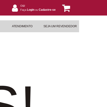
Olá!
Login
Cadastre-se
Faça
ou
ATENDIMENTO
SEJA UM REVENDEDOR
S!