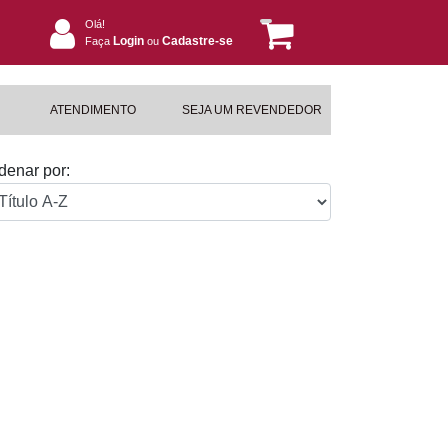
Olá!
Login
Cadastre-se
Faça
ou
ATENDIMENTO
SEJA UM REVENDEDOR
denar por: