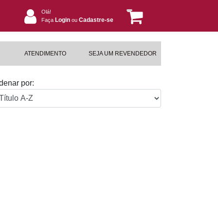
Olá!
Login
Cadastre-se
Faça
ou
ATENDIMENTO
SEJA UM REVENDEDOR
denar por: