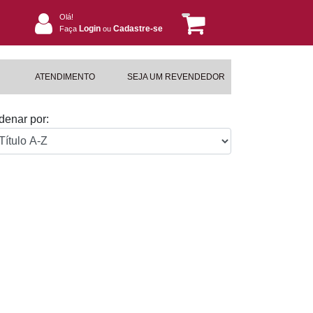
Olá!
Login
Cadastre-se
Faça
ou
ATENDIMENTO
SEJA UM REVENDEDOR
denar por: