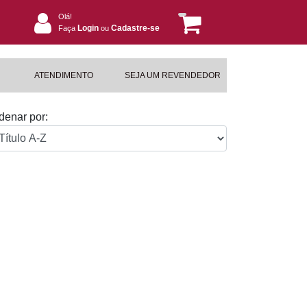
Olá!
Login
Cadastre-se
Faça
ou
ATENDIMENTO
SEJA UM REVENDEDOR
denar por: