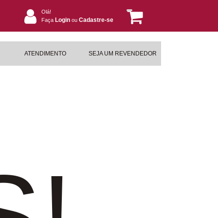
Olá!
Login
Cadastre-se
Faça
ou
ATENDIMENTO
SEJA UM REVENDEDOR
S!