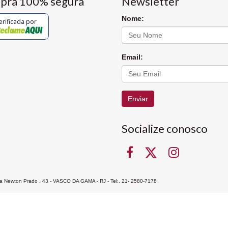
pra 100% segura
Newsletter
Nome:
erificada por
Email:
Enviar
Socialize conosco
Rua Newton Prado , 43 - VASCO DA GAMA - RJ - Tel:. 21- 2580-7178
ocon