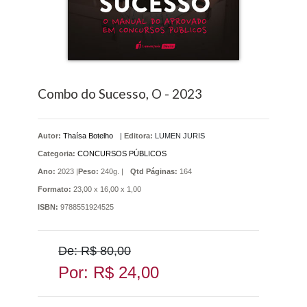
Combo do Sucesso, O - 2023
Autor:
Thaísa Botelho
|
Editora:
LUMEN JURIS
Categoria:
CONCURSOS PÚBLICOS
Ano:
2023 |
Peso:
240g. |
Qtd Páginas:
164
Formato:
23,00 x 16,00 x 1,00
ISBN:
9788551924525
De: R$ 80,00
Por: R$ 24,00