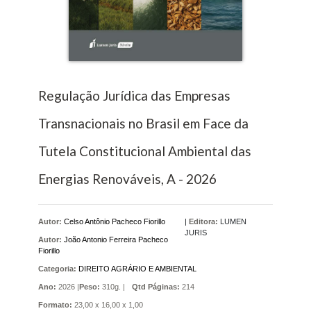
Regulação Jurídica das Empresas
Transnacionais no Brasil em Face da
Tutela Constitucional Ambiental das
Energias Renováveis, A - 2026
Autor:
Celso Antônio Pacheco Fiorillo
|
Editora:
LUMEN
JURIS
Autor:
João Antonio Ferreira Pacheco
Fiorillo
Categoria:
DIREITO AGRÁRIO E AMBIENTAL
Ano:
2026 |
Peso:
310g. |
Qtd Páginas:
214
Formato:
23,00 x 16,00 x 1,00