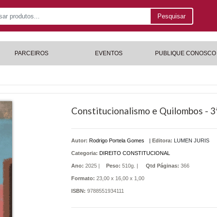
Pesquisar
PARCEIROS
EVENTOS
PUBLIQUE CONOSCO
Constitucionalismo e Quilombos - 3ª
Autor:
Rodrigo Portela Gomes
|
Editora:
LUMEN JURIS
Categoria:
DIREITO CONSTITUCIONAL
Ano:
2025 |
Peso:
510g. |
Qtd Páginas:
366
Formato:
23,00 x 16,00 x 1,00
ISBN:
9788551934111