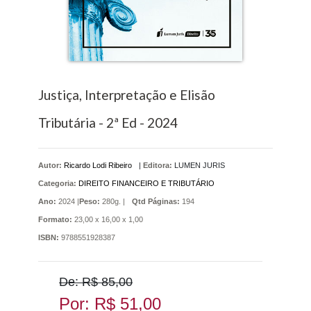
Justiça, Interpretação e Elisão
Tributária - 2ª Ed - 2024
Autor:
Ricardo Lodi Ribeiro
|
Editora:
LUMEN JURIS
Categoria:
DIREITO FINANCEIRO E TRIBUTÁRIO
Ano:
2024 |
Peso:
280g. |
Qtd Páginas:
194
Formato:
23,00 x 16,00 x 1,00
ISBN:
9788551928387
De: R$ 85,00
Por: R$ 51,00