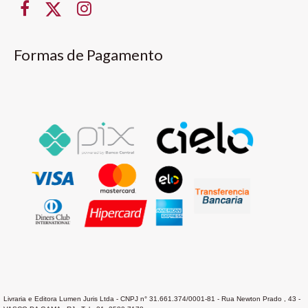
Formas de Pagamento
Livraria e Editora Lumen Juris Ltda - CNPJ n° 31.661.374/0001-81 - Rua Newton Prado , 43 -