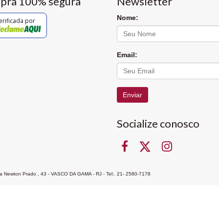
pra 100% segura
Newsletter
Nome:
erificada por
Email:
Enviar
Socialize conosco
Rua Newton Prado , 43 - VASCO DA GAMA - RJ - Tel:. 21- 2580-7178
ocon