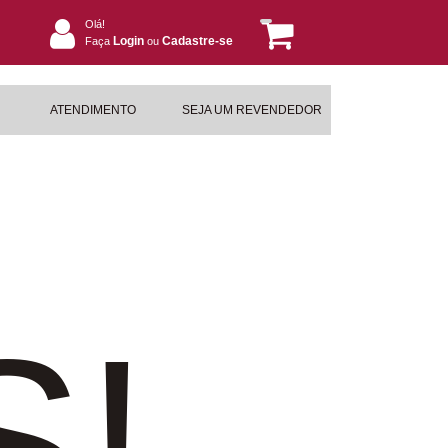
Olá!
Login
Cadastre-se
Faça
ou
ATENDIMENTO
SEJA UM REVENDEDOR
S!